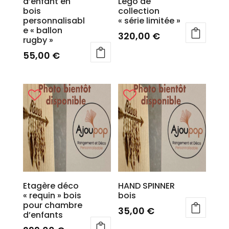
d’enfant en
Lego de
bois
collection
personnalisabl
« série limitée »
e « ballon
320,00
€
rugby »
55,00
€
Etagère déco
HAND SPINNER
« requin » bois
bois
pour chambre
35,00
€
d’enfants