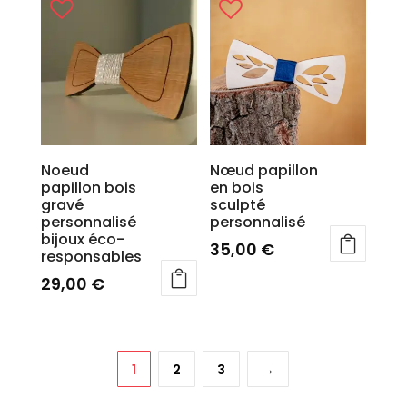
Noeud
Nœud papillon
papillon bois
en bois
gravé
sculpté
personnalisé
personnalisé
bijoux éco-
35,00
€
responsables
29,00
€
1
2
3
→